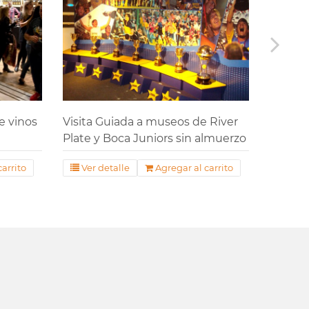
e vinos
Visita Guiada a museos de River
Visita
Plate y Boca Juniors sin almuerzo
Plate 
Almue
arrito
Ver detalle
Agregar al carrito
Ver 