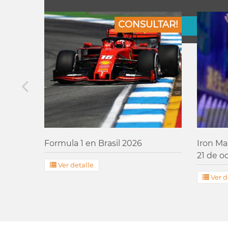
s 17 de
LTAR!
CONSULTAR!
Ver Más
Formula 1 en Brasil 2026
Iron Ma
21 de o
Ver detalle
Ver d