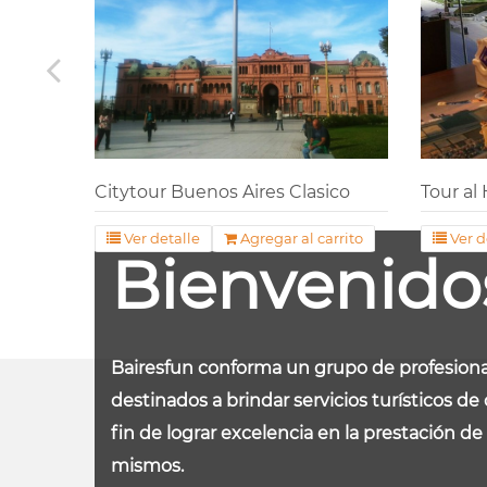
arrito
Citytour Buenos Aires Clasico
Tour al
Ver detalle
Agregar al carrito
Ver d
Bienvenido
Bairesfun conforma un grupo de profesiona
destinados a brindar servicios turísticos de 
fin de lograr excelencia en la prestación de 
mismos.