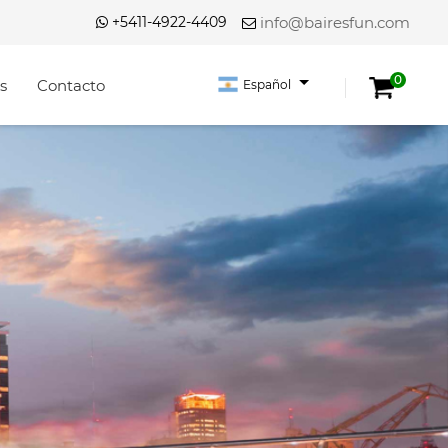
+5411-4922-4409
info@bairesfun.com
0
s
Contacto
Español