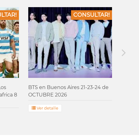
LTAR!
CONSULTAR!
Los
BTS en Buenos Aires 21-23-24 de
Maria B
frica 8
OCTUBRE 2026
14 de 
Ver detalle
Ver 