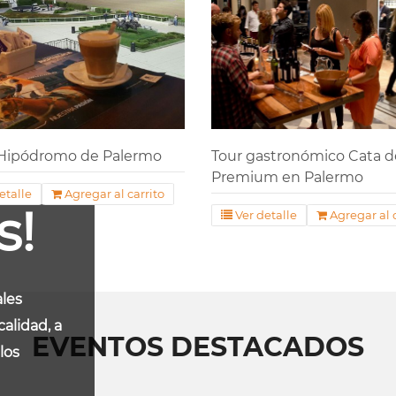
 Hipódromo de Palermo
Tour gastronómico Cata d
Premium en Palermo
etalle
Agregar al carrito
s!
Ver detalle
Agregar al c
les
calidad, a
EVENTOS DESTACADOS
los